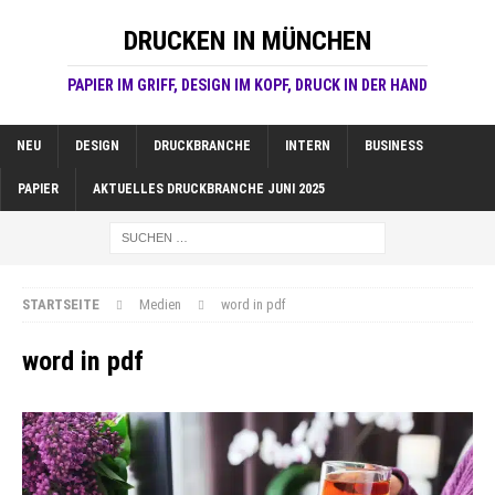
DRUCKEN IN MÜNCHEN
PAPIER IM GRIFF, DESIGN IM KOPF, DRUCK IN DER HAND
NEU
DESIGN
DRUCKBRANCHE
INTERN
BUSINESS
PAPIER
AKTUELLES DRUCKBRANCHE JUNI 2025
STARTSEITE
Medien
word in pdf
word in pdf