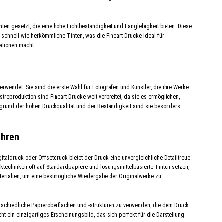
nten gesetzt, die eine hohe Lichtbeständigkeit und Langlebigkeit bieten. Diese
o schnell wie herkömmliche Tinten, was die Fineart Drucke ideal für
ationen macht.
wendet. Sie sind die erste Wahl für Fotografen und Künstler, die ihre Werke
streproduktion sind Fineart Drucke weit verbreitet, da sie es ermöglichen,
rund der hohen Druckqualität und der Beständigkeit sind sie besonders
ahren
italdruck oder Offsetdruck bietet der Druck eine unvergleichliche Detailtreue
ktechniken oft auf Standardpapiere und lösungsmittelbasierte Tinten setzen,
aterialien, um eine bestmögliche Wiedergabe der Originalwerke zu
terschiedliche Papieroberflächen und -strukturen zu verwenden, die dem Druck
ht ein einzigartiges Erscheinungsbild, das sich perfekt für die Darstellung