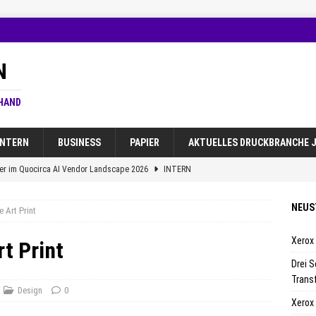
N
 HAND
INTERN
BUSINESS
PAPIER
AKTUELLES DRUCKBRANCHE J
der im Quocirca AI Vendor Landscape 2026
INTERN
l fuer erfolgreiche Business-Transformation
INTERN
NEUS
e Art Print
irca AI Vendor Landscape 2026
INTERN
Xerox
m House Verlagsgruppe klagt gegen OpenAI
INTERN
rt Print
Drei S
Louie Pastor zum Chief Executive Officer
INTERN
Trans
Design
0
Xerox