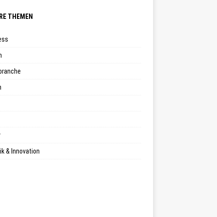
RE THEMEN
ess
n
branche
n
r
k & Innovation