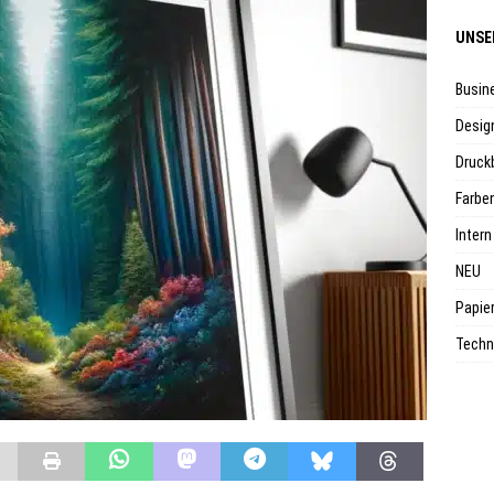
UNSE
Busin
Desig
Druck
Farbe
Intern
NEU
Papie
Techni