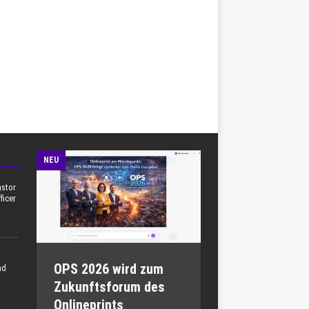
NEU
astor
ficer
OPS 2026 wird zum
nd
Zukunftsforum des
Onlineprints