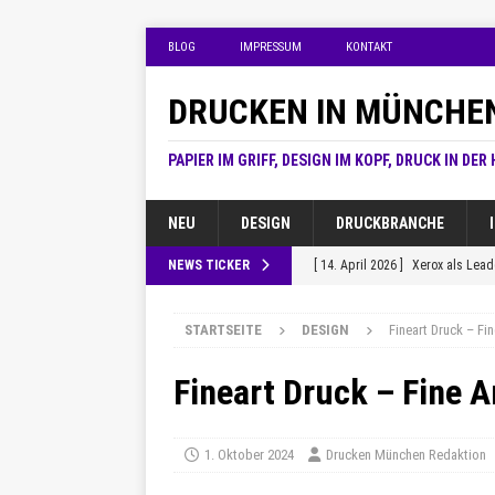
BLOG
IMPRESSUM
KONTAKT
DRUCKEN IN MÜNCHE
PAPIER IM GRIFF, DESIGN IM KOPF, DRUCK IN DER
NEU
DESIGN
DRUCKBRANCHE
NEWS TICKER
[ 14. April 2026 ]
Xerox als Lea
[ 12. April 2026 ]
Drei Schluesse
STARTSEITE
DESIGN
Fineart Druck – Fin
[ 12. April 2026 ]
Xerox im Quoc
[ 12. April 2026 ]
Penguin Rando
Fineart Druck – Fine A
[ 12. April 2026 ]
Xerox ernennt 
1. Oktober 2024
Drucken München Redaktion