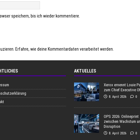
owser speichern, bis ich wieder kommentiere.
uzieren.
Erfahre, wie deine Kommentardaten verarbeitet werden.
HTLICHES
AKTUELLES
essum
Xerox ernennt Louie P
zum Chief Executive Of
nschutzerklärung
8. April 2026
0
akt
OPS 2026: Onlineprint
zwischen Wachstum u
Disruption
8. April 2026
0