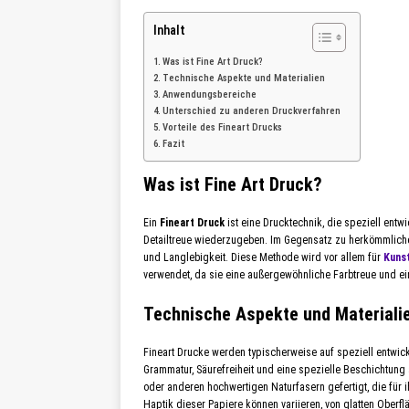
Inhalt
Was ist Fine Art Druck?
Technische Aspekte und Materialien
Anwendungsbereiche
Unterschied zu anderen Druckverfahren
Vorteile des Fineart Drucks
Fazit
Was ist Fine Art Druck?
Ein
Fineart Druck
ist eine Drucktechnik, die speziell entw
Detailtreue wiederzugeben. Im Gegensatz zu herkömmlichen
und Langlebigkeit. Diese Methode wird vor allem für
Kuns
verwendet, da sie eine außergewöhnliche Farbtreue und e
Technische Aspekte und Materiali
Fineart Drucke werden typischerweise auf speziell entwick
Grammatur, Säurefreiheit und eine spezielle Beschichtung
oder anderen hochwertigen Naturfasern gefertigt, die für 
Haptik dieser Papiere können variieren, von glatten Oberfl